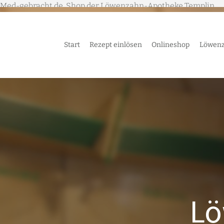
Med-gebracht.de, Shop der Löwenzahn-Apotheke Templin
Start
Rezept einlösen
Onlineshop
Löwenz
Lö