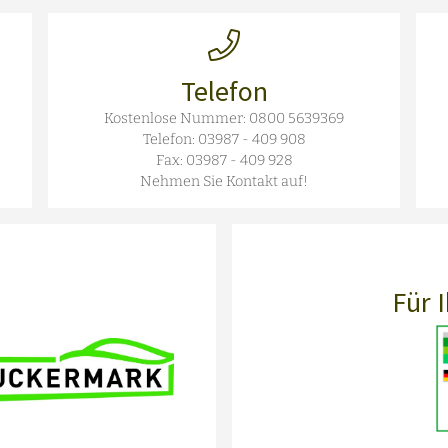
Telefon
Kostenlose Nummer:
0800 5639369
Telefon:
03987 - 409 908
Fax:
03987 - 409 928
Nehmen Sie Kontakt auf!
Für 