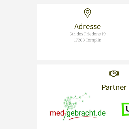
Adresse
Str. des Friedens 19
17268
Templin
Partner