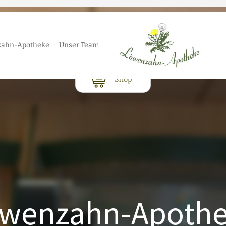
-
ahn-Apotheke
Unser Team
wenzahn-Apoth