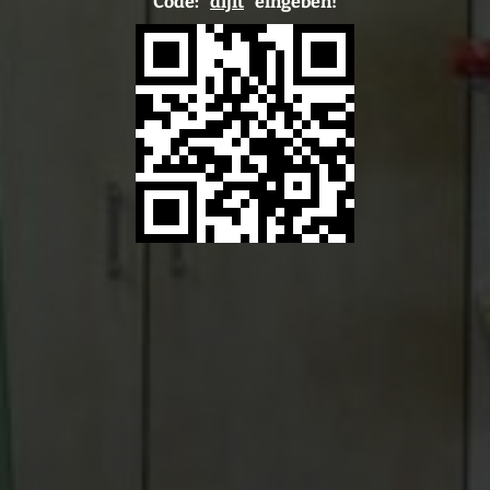
Code: "
dijit
" eingeben!
Start
Rezept einlösen
Onlineshop
Löwenzahn-Apotheke
Unser Team
E-Rezept-App